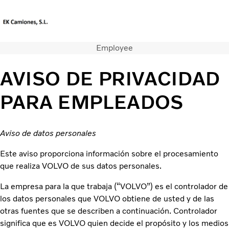
Employee
Sitio del mercado
Póngase en contacto con nosotros
AVISO DE PRIVACIDAD
Camiones
PARA EMPLEADOS
Servicios
Camiones usados
Noticias
Aviso de datos personales
Contacte con nosotros
Nuestros almacenes
Este aviso proporciona información sobre el procesamiento
que realiza VOLVO de sus datos personales.
La empresa para la que trabaja (“VOLVO”) es el controlador de
los datos personales que VOLVO obtiene de usted y de las
otras fuentes que se describen a continuación. Controlador
significa que es VOLVO quien decide el propósito y los medios