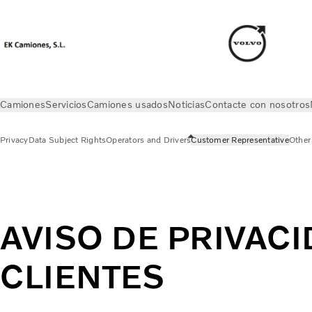
Camiones
Servicios
Camiones usados
Noticias
Contacte con nosotros
Privacy
Data Subject Rights
Operators and Drivers
Customer Representative
Other 
Privacy
Customer Representative
AVISO DE PRIVAC
CLIENTES