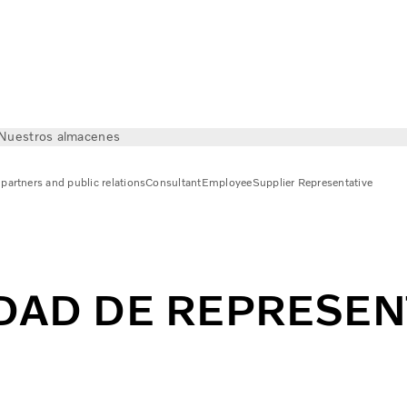
Nuestros almacenes
partners and public relations
Consultant
Employee
Supplier Representative
IDAD DE REPRESE