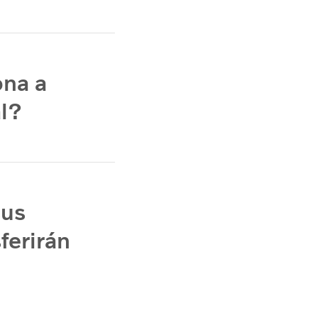
ona a
l?
sus
ferirán