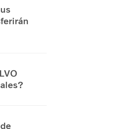
sus
ferirán
OLVO
nales?
 de