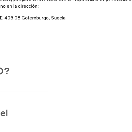
ono en la dirección:
 SE-405 08 Gotemburgo, Suecia
O?
el