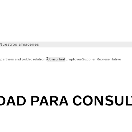
Nuestros almacenes
partners and public relations
Consultant
Employee
Supplier Representative
IDAD PARA CONSU