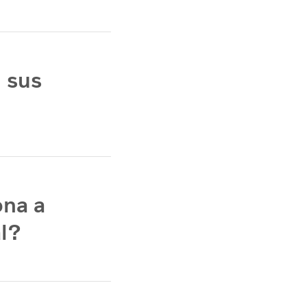
 sus
ona a
l?