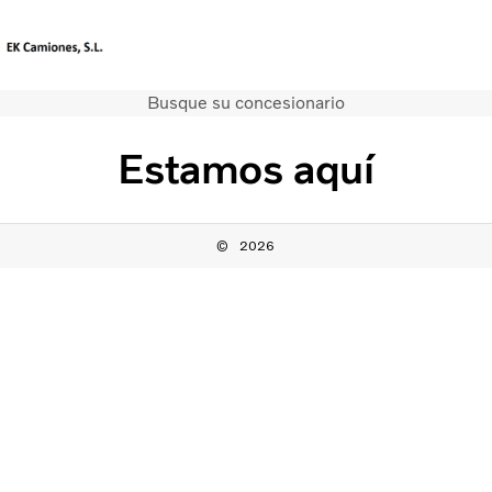
Busque su concesionario
Sitio del mercado
Póngase en contacto con nosotros
Estamos aquí
Camiones
Servicios
Camiones usados
2026
Noticias
Contacte con nosotros
Nuestros almacenes