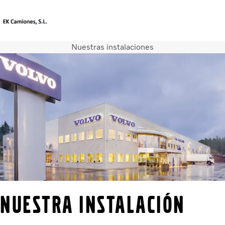
Nuestras instalaciones
Sitio del mercado
Póngase en contacto con nosotros
Camiones
Servicios
Camiones usados
Noticias
Contacte con nosotros
Nuestros almacenes
NUESTRA INSTALACIÓN