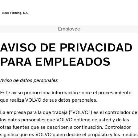
Employee
Portal de clientes
Portal de concesionarios
AVISO DE PRIVACIDAD
Camiones
PARA EMPLEADOS
Servicios
Camiones usados
Noticias
Aviso de datos personales
Contacte con nosotros
Acerca de nosotros
Este aviso proporciona información sobre el procesamiento
Cheque moderniza
que realiza VOLVO de sus datos personales.
La empresa para la que trabaja (“VOLVO”) es el controlador de
los datos personales que VOLVO obtiene de usted y de las
otras fuentes que se describen a continuación. Controlador
significa que es VOLVO quien decide el propósito y los medios