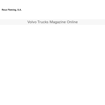
Volvo Trucks Magazine Online
Portal de clientes
Portal de concesionarios
Camiones
Servicios
Camiones usados
Noticias
Contacte con nosotros
Acerca de nosotros
Cheque moderniza