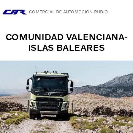
COMERCIAL DE AUTOMOCIÓN RUBIO
Camiones
COMUNIDAD VALENCIANA-
Servicios
ISLAS BALEARES
Camiones usados
Noticias
Contacte con nosotros
Acerca de nosotros