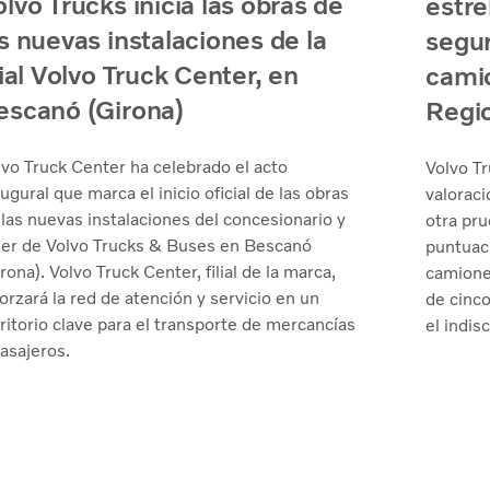
lvo Trucks inicia las obras de
estre
s nuevas instalaciones de la
segu
lial Volvo Truck Center, en
camio
escanó (Girona)
Regi
lvo Truck Center ha celebrado el acto
Volvo T
ugural que marca el inicio oficial de las obras
valorac
 las nuevas instalaciones del concesionario y
otra pr
ller de Volvo Trucks & Buses en Bescanó
puntuac
rona). Volvo Truck Center, filial de la marca,
camiones
orzará la red de atención y servicio en un
de cinco
ritorio clave para el transporte de mercancías
el indis
asajeros.