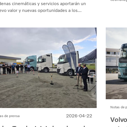
denas cinemáticas y servicios aportarán un
evo valor y nuevas oportunidades a los
entes y a sus negocios, ofreciéndoles la
fianza en el futuro que solo un socio
novador y de confianza puede proporcionar.
Notas de 
2026-04-22
as de prensa
Volvo