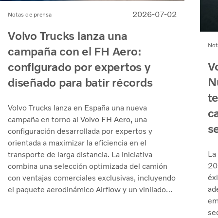
2026-07-02
Notas de prensa
Volvo Trucks lanza una
Not
campaña con el FH Aero:
V
configurado por expertos y
N
diseñado para batir récords
t
Volvo Trucks lanza en España una nueva
ca
campaña en torno al Volvo FH Aero, una
s
configuración desarrollada por expertos y
orientada a maximizar la eficiencia en el
La 
transporte de larga distancia. La iniciativa
20
combina una selección optimizada del camión
éx
con ventajas comerciales exclusivas, incluyendo
ad
el paquete aerodinámico Airflow y un vinilado
em
exclusivo de Volvo, en un contexto en el que la
se
reducción del consumo y el coste por kilómetro