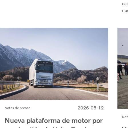
ca
son factores clave.
nu
cli
con
in
2026-05-12
Notas de prensa
Not
Nueva plataforma de motor por