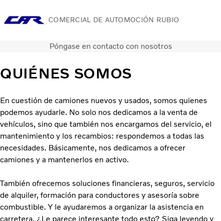
COMERCIAL DE AUTOMOCIÓN RUBIO
Póngase en contacto con nosotros
Camiones
Servicios
QUIÉNES SOMOS
Camiones usados
Noticias
En cuestión de camiones nuevos y usados, somos quienes
Contacte con nosotros
podemos ayudarle. No solo nos dedicamos a la venta de
Acerca de nosotros
vehículos, sino que también nos encargamos del servicio, el
mantenimiento y los recambios: respondemos a todas las
necesidades. Básicamente, nos dedicamos a ofrecer
camiones y a mantenerlos en activo.
También ofrecemos soluciones financieras, seguros, servicio
de alquiler, formación para conductores y asesoría sobre
combustible. Y le ayudaremos a organizar la asistencia en
carretera. ¿Le parece interesante todo esto? Siga leyendo y