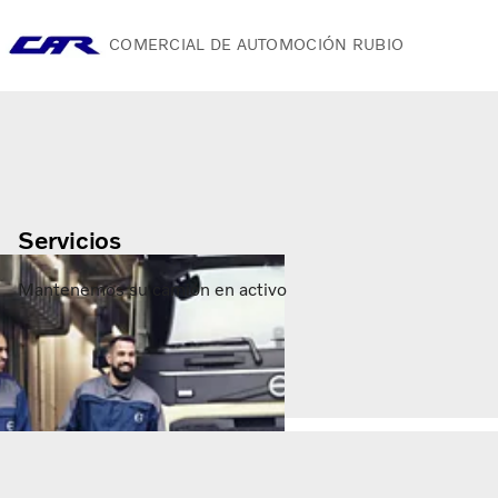
COMERCIAL DE AUTOMOCIÓN RUBIO
Camiones
Servicios
Camiones usados
Noticias
Contacte con nosotros
Servicios
Acerca de nosotros
Mantenemos su camión en activo