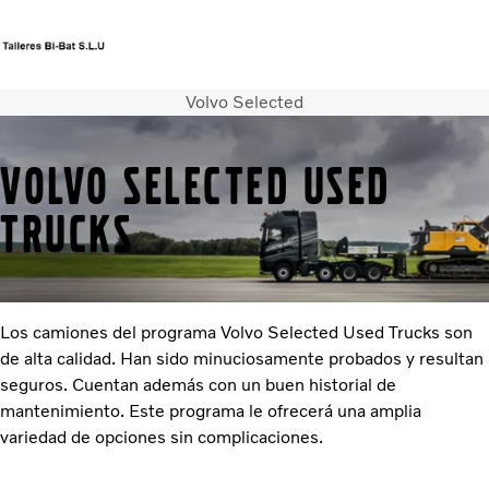
Volvo Selected
Sitio del mercado
Póngase en contacto con nosotros
VOLVO SELECTED USED
Camiones
Servicios
TRUCKS
Camiones usados
Noticias
Contacte con nosotros
Acerca de nosotros
Los camiones del programa Volvo Selected Used Trucks son
de alta calidad. Han sido minuciosamente probados y resultan
seguros. Cuentan además con un buen historial de
mantenimiento. Este programa le ofrecerá una amplia
variedad de opciones sin complicaciones.