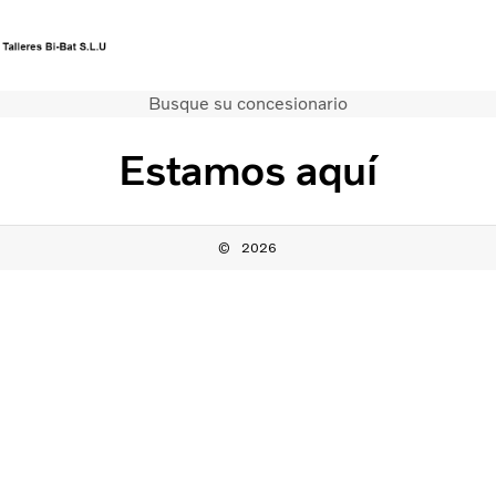
Busque su concesionario
Sitio del mercado
Póngase en contacto con nosotros
Estamos aquí
Camiones
Servicios
Camiones usados
2026
Noticias
Contacte con nosotros
Acerca de nosotros