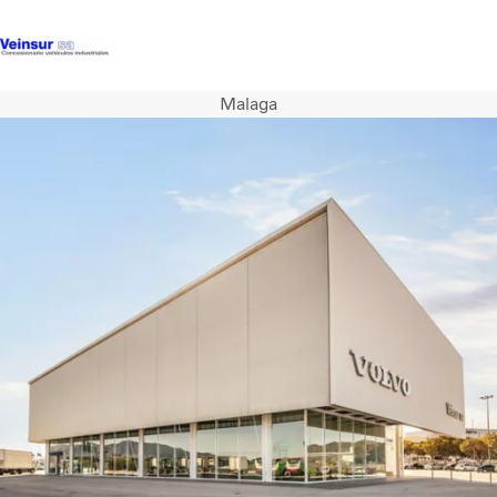
Malaga
Camiones
Servicios
Camiones usados
Noticias
Contacte con nosotros
Acerca de nosotros