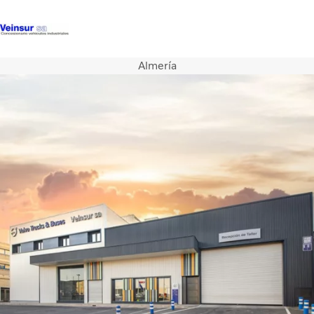
Almería
Camiones
Servicios
Camiones usados
Noticias
Contacte con nosotros
Acerca de nosotros