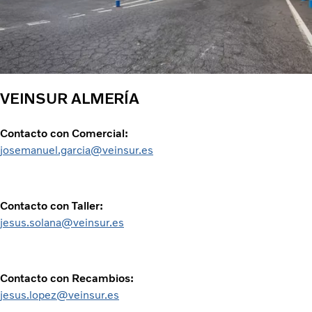
VEINSUR ALMERÍA
Contacto con Comercial:
josemanuel.garcia@veinsur.es
Contacto con Taller:
jesus.solana@veinsur.es
Contacto con Recambios:
jesus.lopez@veinsur.es