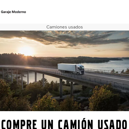
Camiones usados
Camiones
Servicios
Camiones usados
Noticias
Contacte con nosotros
Acerca de nosotros
Compre un camión usado