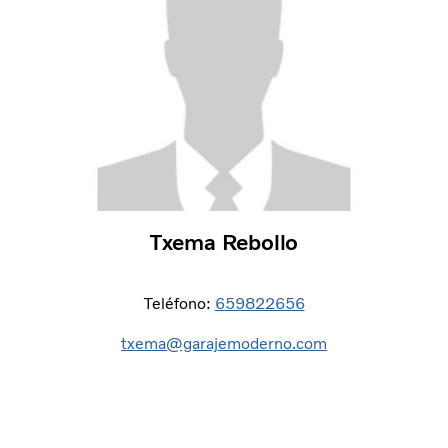
Txema Rebollo
Teléfono:
659822656
txema@garajemoderno.com